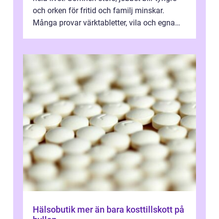
och orken för fritid och familj minskar.
Många provar värktabletter, vila och egna
övningar länge innan de söker ...
Hälsobutik mer än bara kosttillskott på