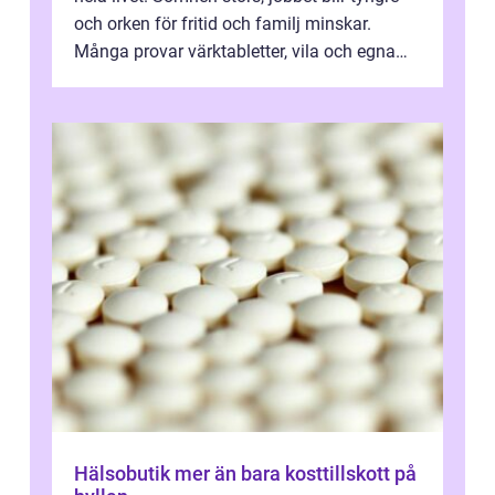
och orken för fritid och familj minskar.
Många provar värktabletter, vila och egna
övningar länge innan de söker ...
Hälsobutik mer än bara kosttillskott på