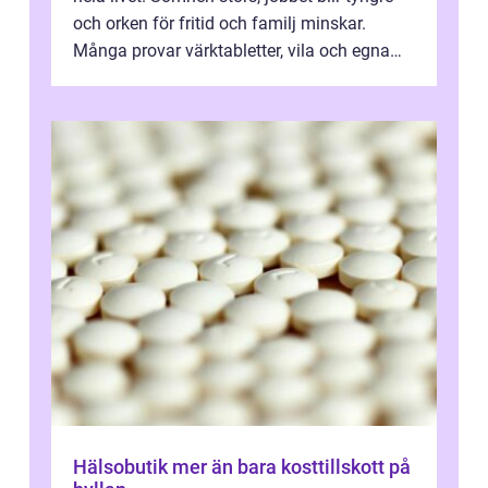
och orken för fritid och familj minskar.
Många provar värktabletter, vila och egna
övningar länge innan de söker ...
Hälsobutik mer än bara kosttillskott på