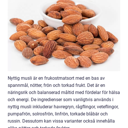
Nyttig musli är en frukostmatsort med en bas av
spannmål, nötter, frön och torkad frukt. Det är en
näringsrik och balanserad måltid med fördelar för hälsa
och energi. De ingredienser som vanligtvis används i
nyttig musli inkluderar havregryn, rågflingor, veteflingor,
pumpafrön, solrosfrön, linfrön, torkade blåbär och
russin. Dessutom kan vissa varianter också innehålla