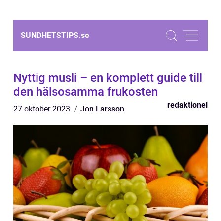
SUNDHETSTIPS.
se
Nyttig musli – en komplett guide till
den hälsosamma frukosten
redaktionel
27 oktober 2023
Jon Larsson