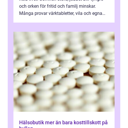
och orken för fritid och familj minskar.
Många provar värktabletter, vila och egna
övningar länge innan de söker ...
Hälsobutik mer än bara kosttillskott på