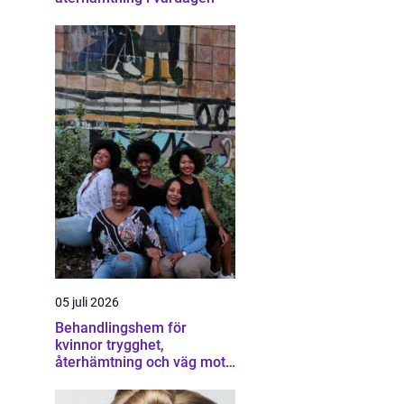
05 juli 2026
Behandlingshem för
kvinnor trygghet,
återhämtning och väg mot
ett eget liv