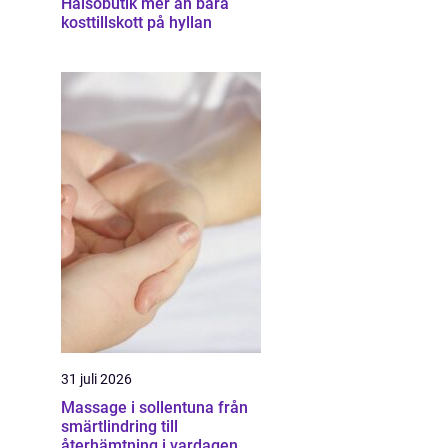
Hälsobutik mer än bara
kosttillskott på hyllan
31 juli 2026
Massage i sollentuna från
smärtlindring till
återhämtning i vardagen