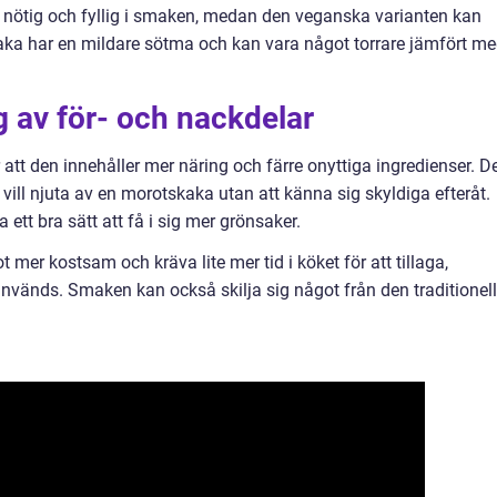
r nötig och fyllig i smaken, medan den veganska varianten kan
skaka har en mildare sötma och kan vara något torrare jämfört m
 av för- och nackdelar
att den innehåller mer näring och färre onyttiga ingredienser. D
 vill njuta av en morotskaka utan att känna sig skyldiga efteråt.
tt bra sätt att få i sig mer grönsaker.
mer kostsam och kräva lite mer tid i köket för att tillaga,
nvänds. Smaken kan också skilja sig något från den traditionel