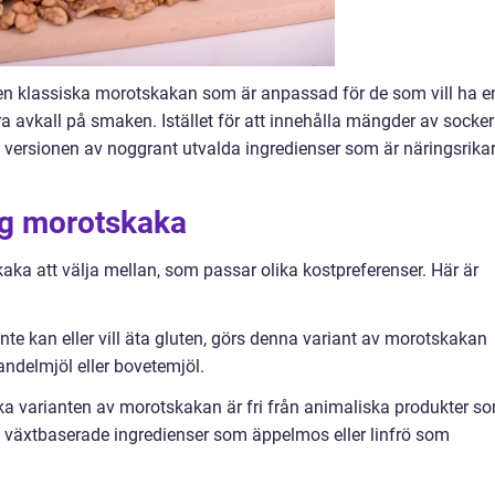
den klassiska morotskakan som är anpassad för de som vill ha e
a avkall på smaken. Istället för att innehålla mängder av socker
a versionen av noggrant utvalda ingredienser som är näringsrika
ig morotskaka
skaka att välja mellan, som passar olika kostpreferenser. Här är
nte kan eller vill äta gluten, görs denna variant av morotskakan
ndelmjöl eller bovetemjöl.
 varianten av morotskakan är fri från animaliska produkter s
et växtbaserade ingredienser som äppelmos eller linfrö som