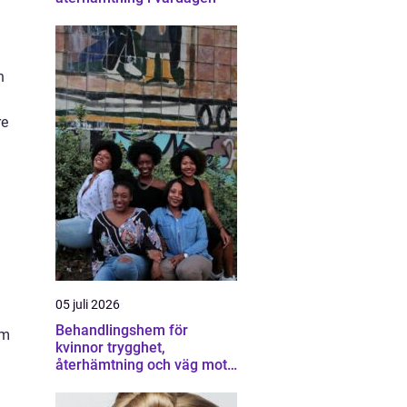
n
re
05 juli 2026
Behandlingshem för
om
kvinnor trygghet,
återhämtning och väg mot
ett eget liv