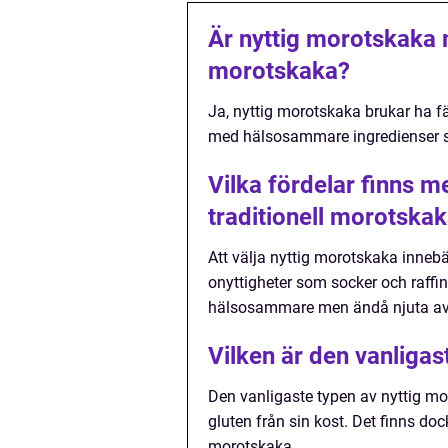
Är nyttig morotskaka m
morotskaka?
Ja, nyttig morotskaka brukar ha fä
med hälsosammare ingredienser s
Vilka fördelar finns me
traditionell morotska
Att välja nyttig morotskaka innebä
onyttigheter som socker och raffine
hälsosammare men ändå njuta av 
Vilken är den vanliga
Den vanligaste typen av nyttig mo
gluten från sin kost. Det finns d
morotskaka.