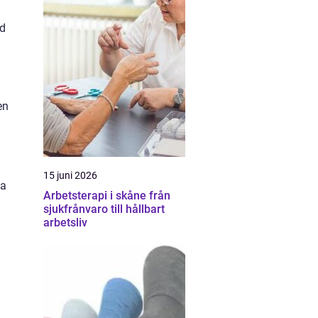
ed
en
15 juni 2026
la
Arbetsterapi i skåne från
sjukfrånvaro till hållbart
arbetsliv