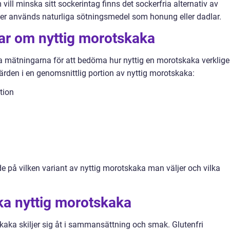
ill minska sitt sockerintag finns det sockerfria alternativ av
cker används naturliga sötningsmedel som honung eller dadlar.
gar om nyttig morotskaka
tiva mätningarna för att bedöma hur nyttig en morotskaka verklig
ärden i en genomsnittlig portion av nyttig morotskaka:
tion
 på vilken variant av nyttig morotskaka man väljer och vilka
ika nyttig morotskaka
skaka skiljer sig åt i sammansättning och smak. Glutenfri