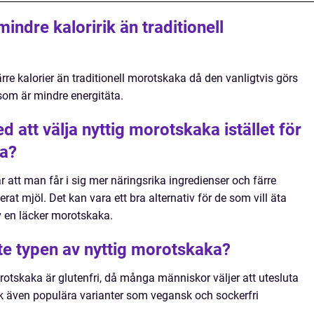
indre kaloririk än traditionell
rre kalorier än traditionell morotskaka då den vanligtvis görs
om är mindre energitäta.
d att välja nyttig morotskaka istället för
ka?
r att man får i sig mer näringsrika ingredienser och färre
rat mjöl. Det kan vara ett bra alternativ för de som vill äta
en läcker morotskaka.
ste typen av nyttig morotskaka?
rotskaka är glutenfri, då många människor väljer att utesluta
ock även populära varianter som vegansk och sockerfri