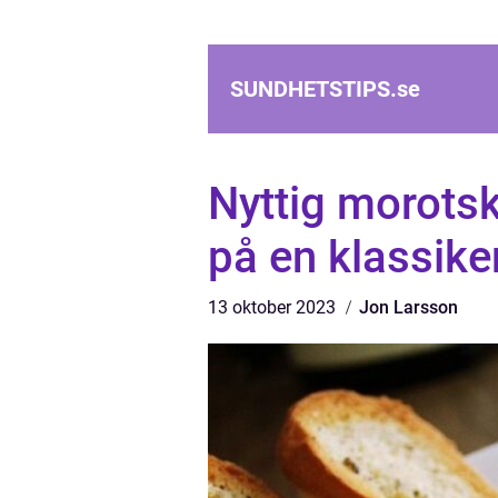
SUNDHETSTIPS.
se
Nyttig morots
på en klassike
13 oktober 2023
Jon Larsson