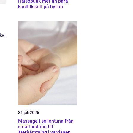
Hälsobutik mer än bara
kosttillskott på hyllan
kel
31 juli 2026
Massage i sollentuna från
smärtlindring till
återhämtning i vardagen