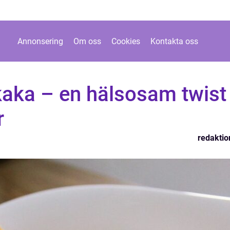
Annonsering
Om oss
Cookies
Kontakta oss
kaka – en hälsosam twist
r
redaktio