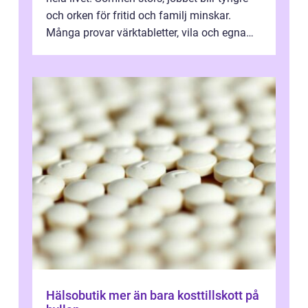
och orken för fritid och familj minskar.
Många provar värktabletter, vila och egna
övningar länge innan de söker ...
Hälsobutik mer än bara kosttillskott på