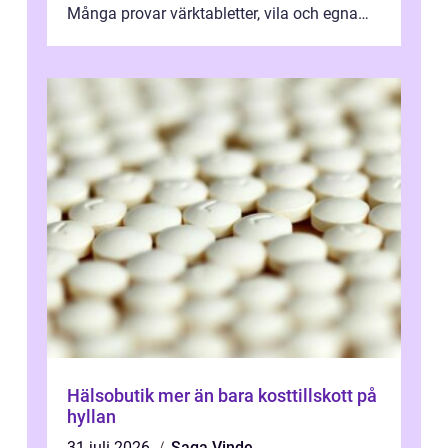
Många provar värktabletter, vila och egna
övningar länge innan de söker ...
Hälsobutik mer än bara kosttillskott på
hyllan
31 juli 2026
Saga Vinde