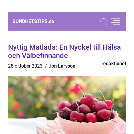
SUNDHETSTIPS.
se
Nyttig Matlåda: En Nyckel till Hälsa
och Välbefinnande
redaktionel
28 oktober 2023
Jon Larsson