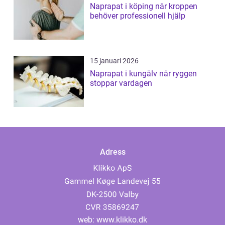
Naprapat i köping när kroppen
behöver professionell hjälp
15 januari 2026
Naprapat i kungälv när ryggen
stoppar vardagen
Adress
web:
www.klikko.dk