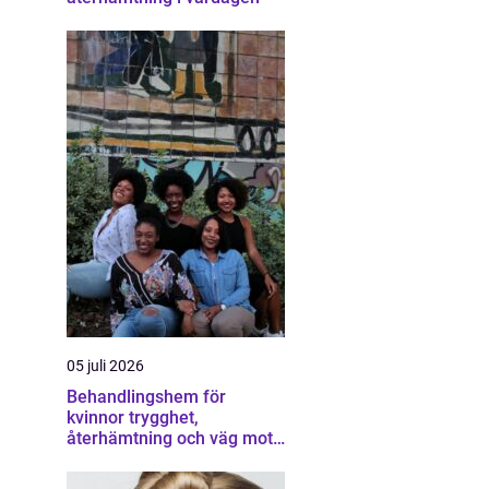
05 juli 2026
Behandlingshem för
kvinnor trygghet,
återhämtning och väg mot
ett eget liv