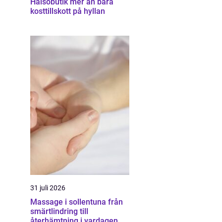
Hälsobutik mer än bara
kosttillskott på hyllan
31 juli 2026
Massage i sollentuna från
smärtlindring till
återhämtning i vardagen