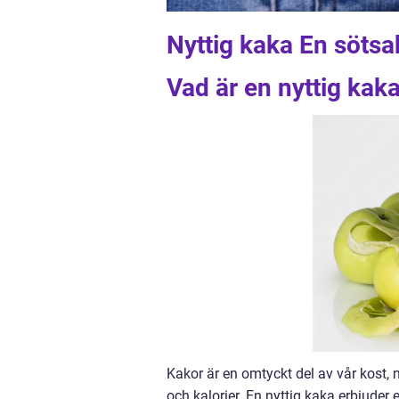
Nyttig kaka En söts
Vad är en nyttig kak
Kakor är en omtyckt del av vår kost, 
och kalorier. En nyttig kaka erbjude