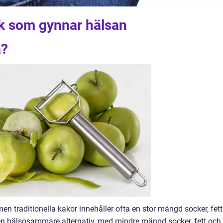
ak som gynnar hälsan
a?
men traditionella kakor innehåller ofta en stor mängd socker, fett
r en hälsosammare alternativ, med mindre mängd socker, fett och