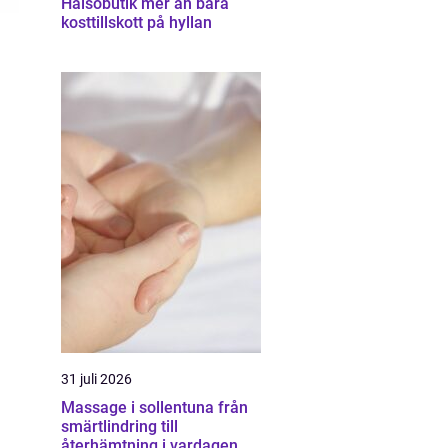
Hälsobutik mer än bara
kosttillskott på hyllan
31 juli 2026
Massage i sollentuna från
smärtlindring till
återhämtning i vardagen