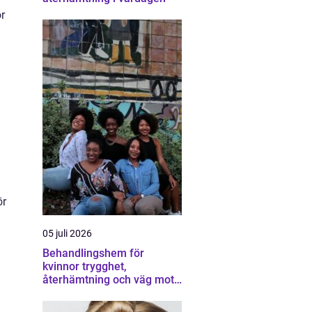
r
ör
05 juli 2026
Behandlingshem för
kvinnor trygghet,
återhämtning och väg mot
ett eget liv