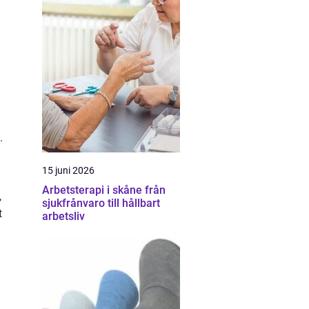
.
15 juni 2026
Arbetsterapi i skåne från
,
sjukfrånvaro till hållbart
t
arbetsliv