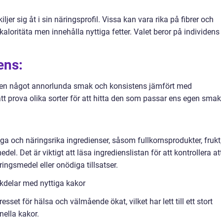
ljer sig åt i sin näringsprofil. Vissa kan vara rika på fibrer och
loritäta men innehålla nyttiga fetter. Valet beror på individens
ens:
ha en något annorlunda smak och konsistens jämfört med
att prova olika sorter för att hitta den som passar ens egen smak
ga och näringsrika ingredienser, såsom fullkornsprodukter, frukt
del. Det är viktigt att läsa ingredienslistan för att kontrollera at
ringsmedel eller onödiga tillsatser.
kdelar med nyttiga kakor
sset för hälsa och välmående ökat, vilket har lett till ett stort
onella kakor.