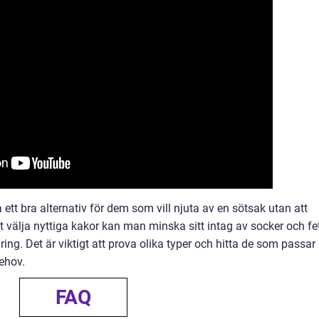
ett bra alternativ för dem som vill njuta av en sötsak utan att
älja nyttiga kakor kan man minska sitt intag av socker och fe
ing. Det är viktigt att prova olika typer och hitta de som passar
ehov.
FAQ