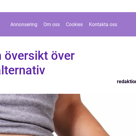
Annonsering
Om oss
Cookies
Kontakta oss
n översikt över
ternativ
redaktio