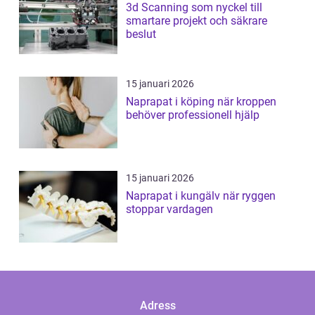
3d Scanning som nyckel till
smartare projekt och säkrare
beslut
15 januari 2026
Naprapat i köping när kroppen
behöver professionell hjälp
15 januari 2026
Naprapat i kungälv när ryggen
stoppar vardagen
Adress