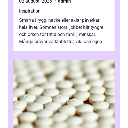
02 augusti 2026
admin
inspiration
Smärta i rygg, nacke eller axlar påverkar
hela livet. Sömnen störs, jobbet blir tyngre
och orken för fritid och familj minskar.
Många provar värktabletter, vila och egna
övningar länge innan de söker ...