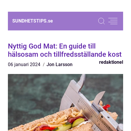
SUNDHETSTIPS.
se
Nyttig God Mat: En guide till
hälsosam och tillfredsställande kost
redaktionel
06 januari 2024
Jon Larsson