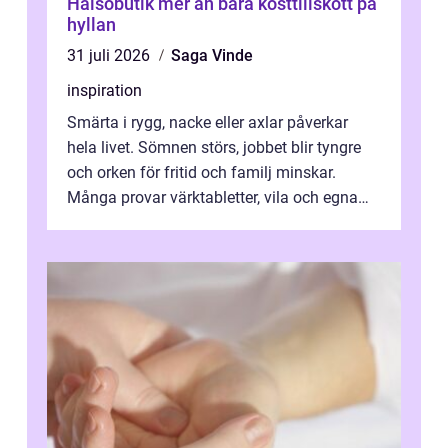
Hälsobutik mer än bara kosttillskott på
hyllan
31 juli 2026
Saga Vinde
inspiration
Smärta i rygg, nacke eller axlar påverkar
hela livet. Sömnen störs, jobbet blir tyngre
och orken för fritid och familj minskar.
Många provar värktabletter, vila och egna
övningar länge innan de söker ...