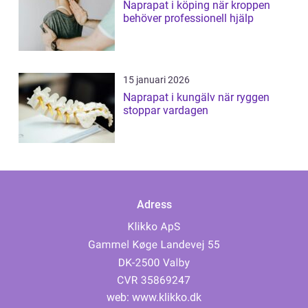
Naprapat i köping när kroppen
behöver professionell hjälp
15 januari 2026
Naprapat i kungälv när ryggen
stoppar vardagen
Adress
web:
www.klikko.dk