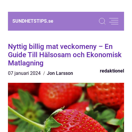
SUNDHETSTIPS.
se
Nyttig billig mat veckomeny – En
Guide Till Hälsosam och Ekonomisk
Matlagning
redaktionel
07 januari 2024
Jon Larsson