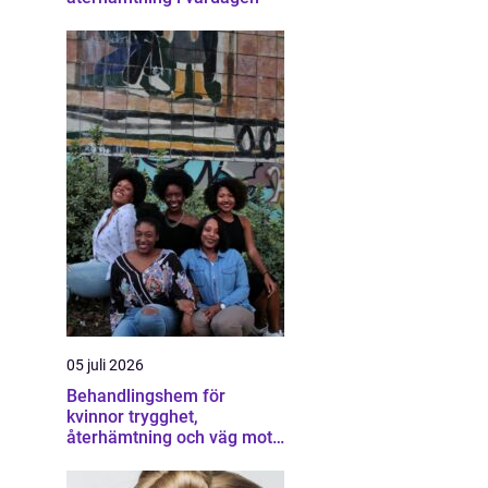
05 juli 2026
Behandlingshem för
kvinnor trygghet,
återhämtning och väg mot
ett eget liv