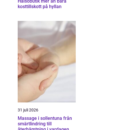
Hälsobutik mer än bara
kosttillskott på hyllan
31 juli 2026
Massage i sollentuna från
smärtlindring till
återhämtning i vardagen