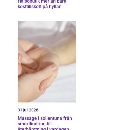
Hälsobutik mer än bara
kosttillskott på hyllan
31 juli 2026
Massage i sollentuna från
smärtlindring till
återhämtning i vardagen