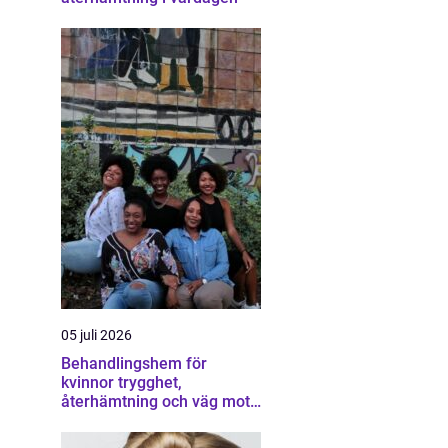
05 juli 2026
Behandlingshem för
kvinnor trygghet,
återhämtning och väg mot
ett eget liv