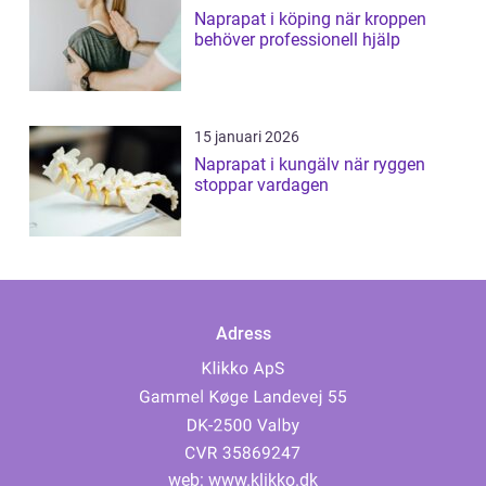
Naprapat i köping när kroppen
behöver professionell hjälp
15 januari 2026
Naprapat i kungälv när ryggen
stoppar vardagen
Adress
web:
www.klikko.dk