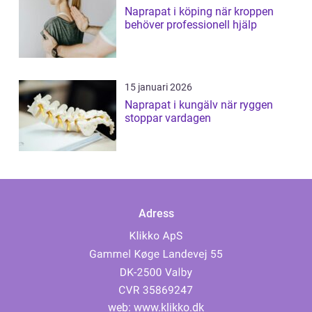
Naprapat i köping när kroppen
behöver professionell hjälp
15 januari 2026
Naprapat i kungälv när ryggen
stoppar vardagen
Adress
web:
www.klikko.dk