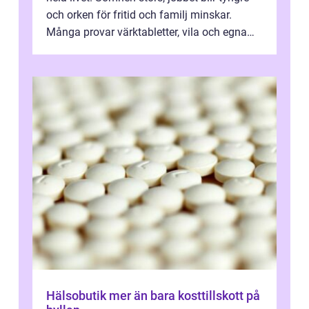
och orken för fritid och familj minskar.
Många provar värktabletter, vila och egna
övningar länge innan de söker ...
Hälsobutik mer än bara kosttillskott på