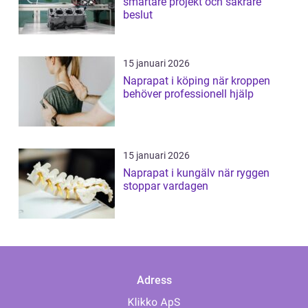
smartare projekt och säkrare
beslut
15 januari 2026
Naprapat i köping när kroppen
behöver professionell hjälp
15 januari 2026
Naprapat i kungälv när ryggen
stoppar vardagen
Adress