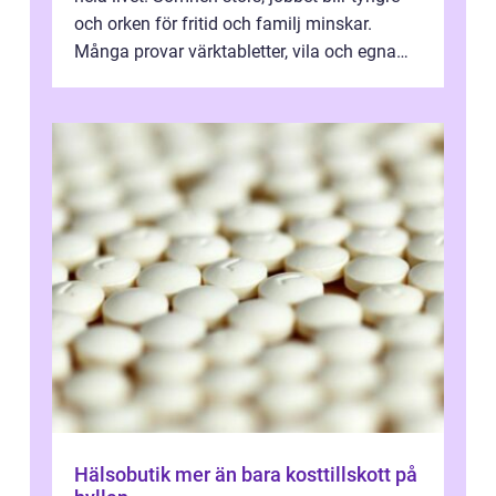
och orken för fritid och familj minskar.
Många provar värktabletter, vila och egna
övningar länge innan de söker ...
Hälsobutik mer än bara kosttillskott på