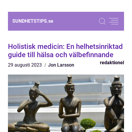
SUNDHETSTIPS.
se
Holistisk medicin: En helhetsinriktad
guide till hälsa och välbefinnande
redaktionel
29 augusti 2023
Jon Larsson