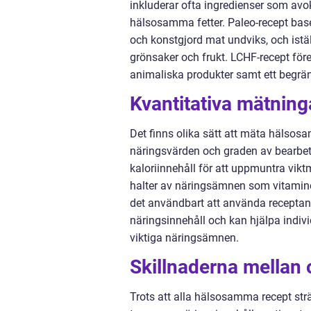
inkluderar ofta ingredienser som avok
hälsosamma fetter. Paleo-recept base
och konstgjord mat undviks, och istäl
grönsaker och frukt. LCHF-recept före
animaliska produkter samt ett begrän
Kvantitativa mätnin
Det finns olika sätt att mäta hälsosa
näringsvärden och graden av bearbet
kaloriinnehåll för att uppmuntra vik
halter av näringsämnen som vitaminer
det användbart att använda receptana
näringsinnehåll och kan hjälpa individe
viktiga näringsämnen.
Skillnaderna mellan
Trots att alla hälsosamma recept strä