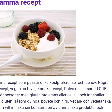
osamma recept
mma recept som passar olika kostpreferenser och behov. Några
recept, vegan- och vegetariska recept, Paleo-recept samt LCHF-
för personer med glutenintolerans eller celiaki och innehåller
ån gluten, såsom quinoa, bovete och hirs. Vegan- och vegetariska
om vill minska sin konsumtion av animaliska produkter och