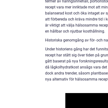
termer av näringsinnehåll, portionst
recept vara mer inriktade mot att mi
balanserad kost och öka intaget av 
att förbereda och kräva mindre tid i
är viktigt att välja hälsosamma rece
en hållbar och njutbar kosthållning.
Historiska genomgång av för- och n
Under historiens gång har det funnit
recept har stått sig över tiden på g
gått baserat på nya forskningsresulta
då lågkolhydratkost ansågs vara det b
dock andra trender, såsom plantbaser
nya alternativ för hälsosamma recept