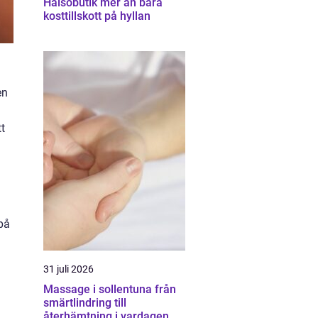
Hälsobutik mer än bara
kosttillskott på hyllan
en
t
på
31 juli 2026
Massage i sollentuna från
smärtlindring till
återhämtning i vardagen