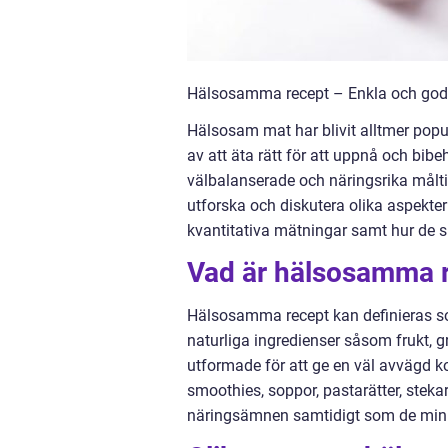
Hälsosamma recept – Enkla och goda
Hälsosam mat har blivit alltmer pop
av att äta rätt för att uppnå och bib
välbalanserade och näringsrika målti
utforska och diskutera olika aspekter
kvantitativa mätningar samt hur de ski
Vad är hälsosamma 
Hälsosamma recept kan definieras som
naturliga ingredienser såsom frukt, g
utformade för att ge en väl avvägd ko
smoothies, soppor, pastarätter, steka
näringsämnen samtidigt som de mini