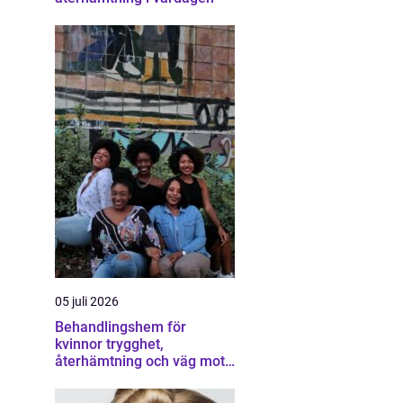
05 juli 2026
Behandlingshem för
kvinnor trygghet,
återhämtning och väg mot
ett eget liv