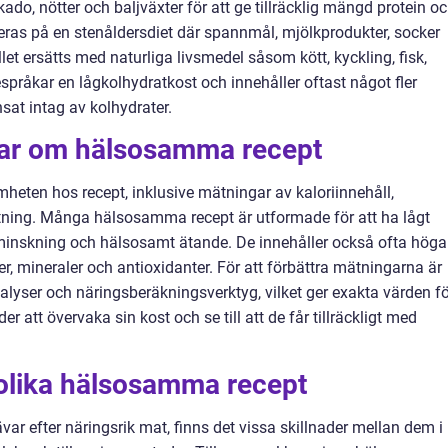
ado, nötter och baljväxter för att ge tillräcklig mängd protein o
ras på en stenåldersdiet där spannmål, mjölkprodukter, socker
let ersätts med naturliga livsmedel såsom kött, kyckling, fisk,
språkar en lågkolhydratkost och innehåller oftast något fler
sat intag av kolhydrater.
gar om hälsosamma recept
mheten hos recept, inklusive mätningar av kaloriinnehåll,
ning. Många hälsosamma recept är utformade för att ha lågt
tminskning och hälsosamt ätande. De innehåller också ofta höga
, mineraler och antioxidanter. För att förbättra mätningarna är
lyser och näringsberäkningsverktyg, vilket ger exakta värden fö
r att övervaka sin kost och se till att de får tillräckligt med
 olika hälsosamma recept
var efter näringsrik mat, finns det vissa skillnader mellan dem i