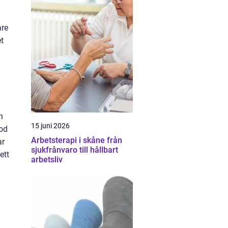
are
t
h
15 juni 2026
iod
Arbetsterapi i skåne från
ar
sjukfrånvaro till hållbart
ett
arbetsliv