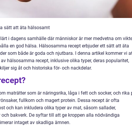
 sätt att äta hälsosamt
ulärt i dagens samhälle där människor är mer medvetna om vikt
ehålla en god hälsa. Hälsosamma recept erbjuder ett sätt att äta
der som både är goda och njutbara. I denna artikel kommer vi at
 av hälsosamma recept, inklusive olika typer, deras popularitet,
ljer sig åt och historiska för- och nackdelar.
recept?
 maträtter som är näringsrika, låga i fett och socker, och rika 
rönsaker, fullkorn och magert protein. Dessa recept är ofta
st och kan inkludera olika typer av mat, såsom sallader,
r och bakverk. De syftar till att ge kroppen alla nödvändiga
merar intaget av skadliga ämnen.