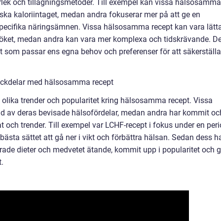
orlek och tillagningsmetoder. Till exempel kan vissa hälsosamma
nska kaloriintaget, medan andra fokuserar mer på att ge en
specifika näringsämnen. Vissa hälsosamma recept kan vara lätt
 köket, medan andra kan vara mer komplexa och tidskrävande. De
pt som passar ens egna behov och preferenser för att säkerställa
ackdelar med hälsosamma recept
s olika trender och popularitet kring hälsosamma recept. Vissa
rund av deras bevisade hälsofördelar, medan andra har kommit oc
t och trender. Till exempel var LCHF-recept i fokus under en per
ästa sättet att gå ner i vikt och förbättra hälsan. Sedan dess h
ade dieter och medvetet ätande, kommit upp i popularitet och g
.