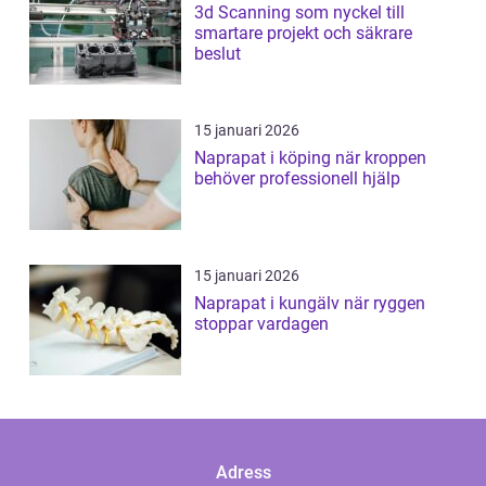
3d Scanning som nyckel till
smartare projekt och säkrare
beslut
15 januari 2026
Naprapat i köping när kroppen
behöver professionell hjälp
15 januari 2026
Naprapat i kungälv när ryggen
stoppar vardagen
Adress