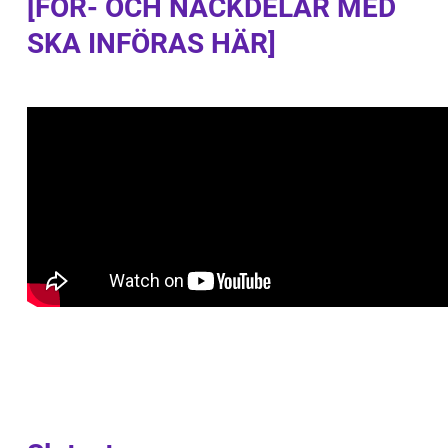
[FÖR- OCH NACKDELAR MED
SKA INFÖRAS HÄR]