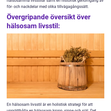
hälsosamma livsstilar samt en historisk genomgång av
för- och nackdelar med olika tillvägagångssätt.
Övergripande översikt över
hälsosam livsstil:
En hälsosam livsstil är en holistisk strategi för att
upprätthålla en hälsosam kropp, sinne och själ. Det