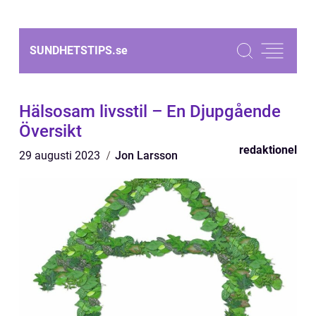
SUNDHETSTIPS.
se
Hälsosam livsstil – En Djupgående
Översikt
redaktionel
29 augusti 2023
Jon Larsson