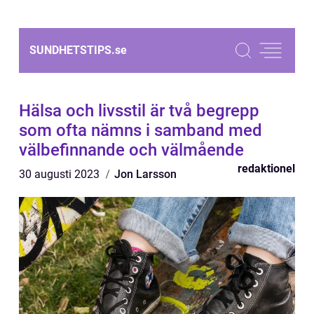
SUNDHETSTIPS.
se
Hälsa och livsstil är två begrepp
som ofta nämns i samband med
välbefinnande och välmående
redaktionel
30 augusti 2023
Jon Larsson