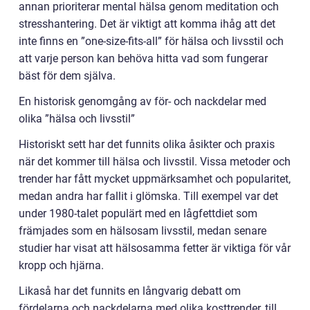
annan prioriterar mental hälsa genom meditation och
stresshantering. Det är viktigt att komma ihåg att det
inte finns en ”one-size-fits-all” för hälsa och livsstil och
att varje person kan behöva hitta vad som fungerar
bäst för dem själva.
En historisk genomgång av för- och nackdelar med
olika ”hälsa och livsstil”
Historiskt sett har det funnits olika åsikter och praxis
när det kommer till hälsa och livsstil. Vissa metoder och
trender har fått mycket uppmärksamhet och popularitet,
medan andra har fallit i glömska. Till exempel var det
under 1980-talet populärt med en lågfettdiet som
främjades som en hälsosam livsstil, medan senare
studier har visat att hälsosamma fetter är viktiga för vår
kropp och hjärna.
Likaså har det funnits en långvarig debatt om
fördelarna och nackdelarna med olika kosttrender, till