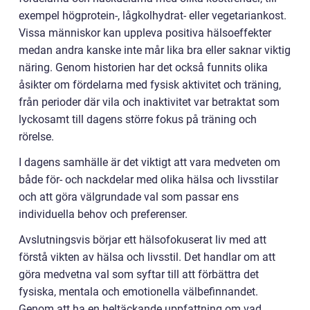
exempel högprotein-, lågkolhydrat- eller vegetariankost.
Vissa människor kan uppleva positiva hälsoeffekter
medan andra kanske inte mår lika bra eller saknar viktig
näring. Genom historien har det också funnits olika
åsikter om fördelarna med fysisk aktivitet och träning,
från perioder där vila och inaktivitet var betraktat som
lyckosamt till dagens större fokus på träning och
rörelse.
I dagens samhälle är det viktigt att vara medveten om
både för- och nackdelar med olika hälsa och livsstilar
och att göra välgrundade val som passar ens
individuella behov och preferenser.
Avslutningsvis börjar ett hälsofokuserat liv med att
förstå vikten av hälsa och livsstil. Det handlar om att
göra medvetna val som syftar till att förbättra det
fysiska, mentala och emotionella välbefinnandet.
Genom att ha en heltäckande uppfattning om vad