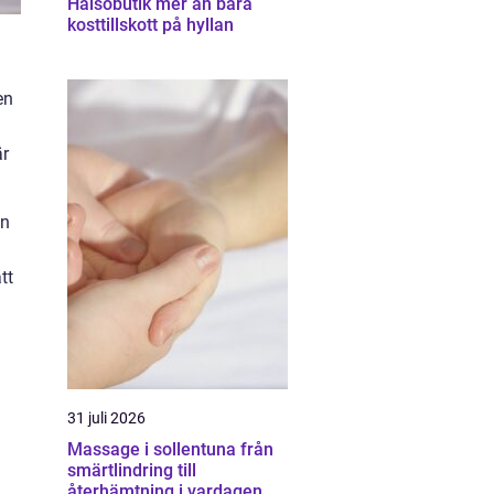
Hälsobutik mer än bara
kosttillskott på hyllan
en
är
an
tt
31 juli 2026
Massage i sollentuna från
smärtlindring till
återhämtning i vardagen