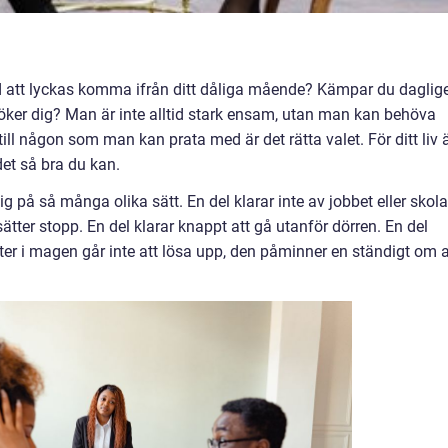
d att lyckas komma ifrån ditt dåliga mående? Kämpar du daglig
er dig? Man är inte alltid stark ensam, utan man kan behöva
ill någon som man kan prata med är det rätta valet. För ditt liv 
 det så bra du kan.
g på så många olika sätt. En del klarar inte av jobbet eller skol
ätter stopp. En del klarar knappt att gå utanför dörren. En del
er i magen går inte att lösa upp, den påminner en ständigt om a