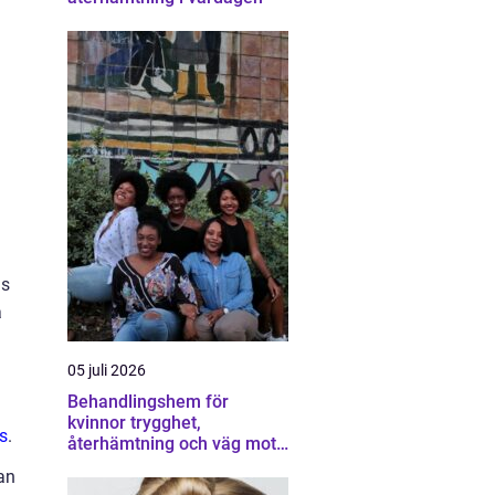
ns
a
05 juli 2026
Behandlingshem för
kvinnor trygghet,
s
.
återhämtning och väg mot
ett eget liv
an