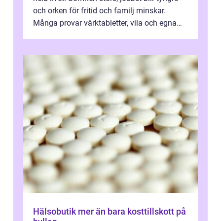
och orken för fritid och familj minskar.
Många provar värktabletter, vila och egna
övningar länge innan de söker ...
Hälsobutik mer än bara kosttillskott på