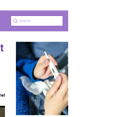
t
nel