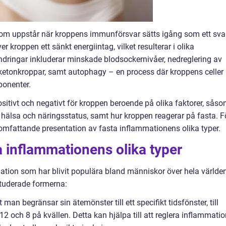
om uppstår när kroppens immunförsvar sätts igång som ett sva
r kroppen ett sänkt energiintag, vilket resulterar i olika
dringar inkluderar minskade blodsockernivåer, nedreglering av
 ketonkroppar, samt autophagy – en process där kroppens celler
ponenter.
itivt och negativt för kroppen beroende på olika faktorer, sås
 hälsa och näringsstatus, samt hur kroppen reagerar på fasta. F
 omfattande presentation av fasta inflammationens olika typer.
a inflammationens olika typer
mation som har blivit populära bland människor över hela världen
tuderade formerna:
t man begränsar sin ätemönster till ett specifikt tidsfönster, till
2 och 8 på kvällen. Detta kan hjälpa till att reglera inflammatio