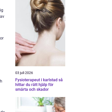
ig
 av
kor
03 juli 2026
Fysioterapeut i karlstad så
ch
hittar du rätt hjälp för
smärta och skador