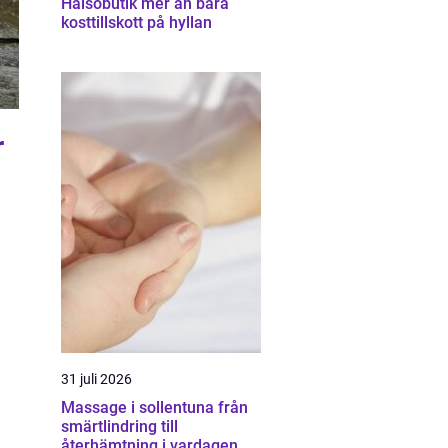
Hälsobutik mer än bara
kosttillskott på hyllan
r
31 juli 2026
Massage i sollentuna från
smärtlindring till
återhämtning i vardagen