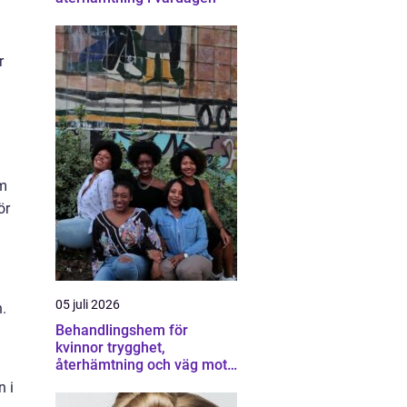
r
om
ör
05 juli 2026
.
Behandlingshem för
kvinnor trygghet,
återhämtning och väg mot
ett eget liv
n i