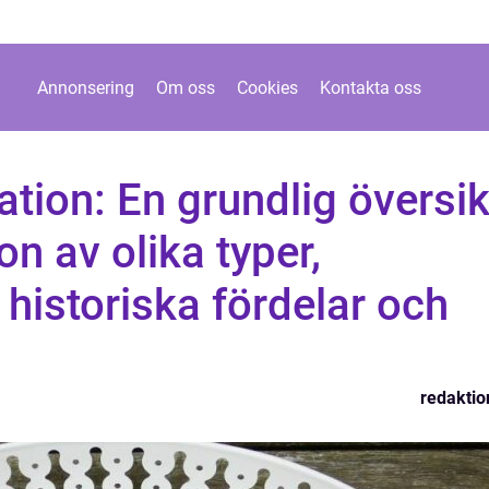
Annonsering
Om oss
Cookies
Kontakta oss
tion: En grundlig översik
n av olika typer,
historiska fördelar och
redaktio