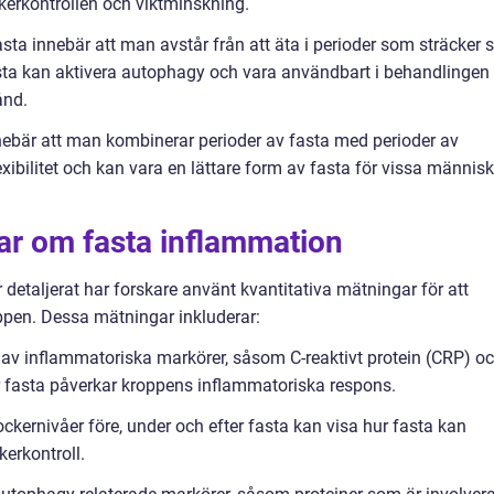
kerkontrollen och viktminskning.
sta innebär att man avstår från att äta i perioder som sträcker s
sta kan aktivera autophagy och vara användbart i behandlingen
ånd.
nnebär att man kombinerar perioder av fasta med perioder av
xibilitet och kan vara en lättare form av fasta för vissa männis
ar om fasta inflammation
 detaljerat har forskare använt kvantitativa mätningar för att
ppen. Dessa mätningar inkluderar:
 av inflammatoriska markörer, såsom C-reaktivt protein (CRP) o
ur fasta påverkar kroppens inflammatoriska respons.
kernivåer före, under och efter fasta kan visa hur fasta kan
erkontroll.