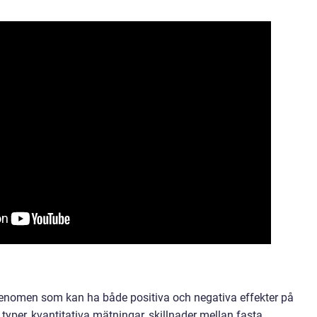
fenomen som kan ha både positiva och negativa effekter på
typer, kvantitativa mätningar, skillnader mellan fasta