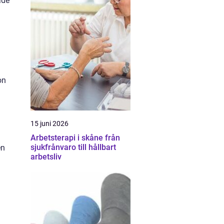
ade
on
15 juni 2026
Arbetsterapi i skåne från
sjukfrånvaro till hållbart
en
arbetsliv