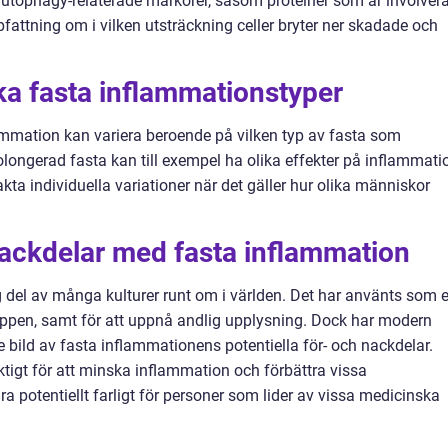
utophagy-relaterade markörer, såsom proteiner som är involver
fattning om i vilken utsträckning celler bryter ner skadade och
ika fasta inflammationstyper
nflammation kan variera beroende på vilken typ av fasta som
rolongerad fasta kan till exempel ha olika effekter på inflammati
akta individuella variationer när det gäller hur olika människor
nackdelar med fasta inflammation
tig del av många kulturer runt om i världen. Det har använts som 
oppen, samt för att uppnå andlig upplysning. Dock har modern
 bild av fasta inflammationens potentiella för- och nackdelar.
tigt för att minska inflammation och förbättra vissa
 potentiellt farligt för personer som lider av vissa medicinska