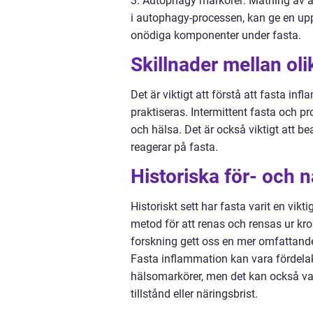
3. Autophagy markörer: Mätning av a
i autophagy-processen, kan ge en upp
onödiga komponenter under fasta.
Skillnader mellan ol
Det är viktigt att förstå att fasta i
praktiseras. Intermittent fasta och p
och hälsa. Det är också viktigt att be
reagerar på fasta.
Historiska för- och 
Historiskt sett har fasta varit en vik
metod för att renas och rensas ur kr
forskning gett oss en mer omfattande
Fasta inflammation kan vara fördelak
hälsomarkörer, men det kan också vara
tillstånd eller näringsbrist.