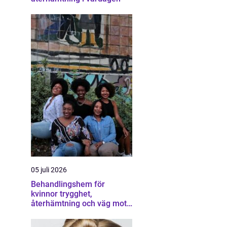
05 juli 2026
Behandlingshem för
kvinnor trygghet,
återhämtning och väg mot
ett eget liv