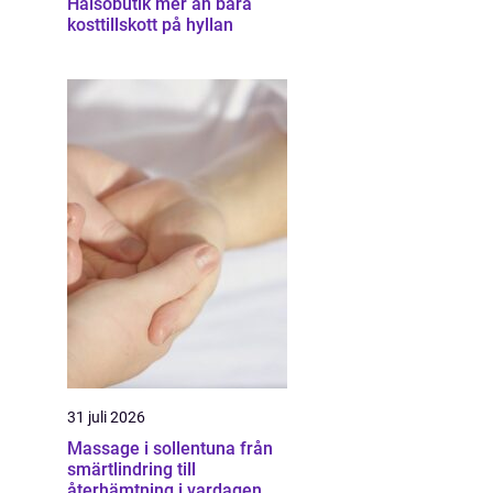
Hälsobutik mer än bara
kosttillskott på hyllan
31 juli 2026
Massage i sollentuna från
smärtlindring till
återhämtning i vardagen