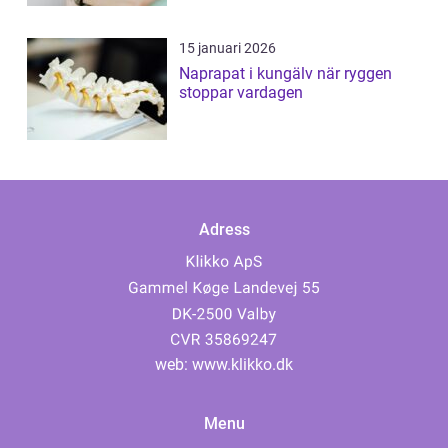
15 januari 2026
Naprapat i kungälv när ryggen
stoppar vardagen
Adress
web:
www.klikko.dk
Menu