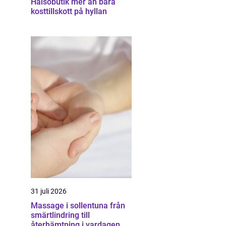
Hälsobutik mer än bara
kosttillskott på hyllan
31 juli 2026
Massage i sollentuna från
smärtlindring till
återhämtning i vardagen