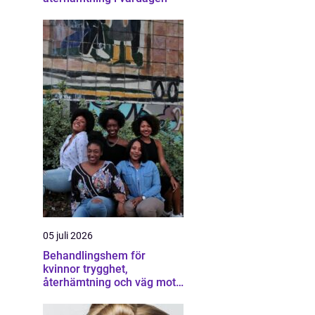
05 juli 2026
Behandlingshem för
kvinnor trygghet,
återhämtning och väg mot
ett eget liv