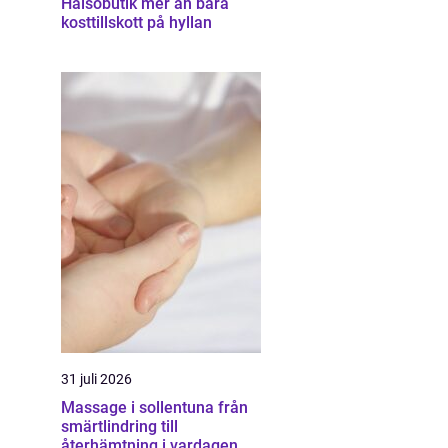
Hälsobutik mer än bara
kosttillskott på hyllan
31 juli 2026
Massage i sollentuna från
smärtlindring till
återhämtning i vardagen