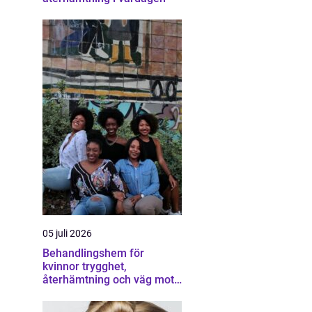
05 juli 2026
Behandlingshem för
kvinnor trygghet,
återhämtning och väg mot
ett eget liv