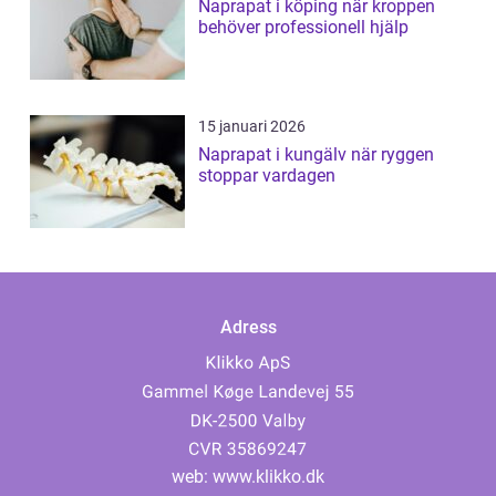
Naprapat i köping när kroppen
behöver professionell hjälp
15 januari 2026
Naprapat i kungälv när ryggen
stoppar vardagen
Adress
web:
www.klikko.dk