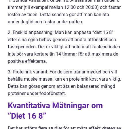
1. Standarvarianten: Under 16:8-fasta äter man under 8
timmar (till exempel mellan 12:00 och 20:00) och fastar
resten av tiden. Detta schema gör att man kan äta
under dagtid och fastar under natten.
2. Enskild anpassning: Man kan anpassa ”diet 16 8”
efter sina egna behov genom att ändra ätfönstret och
fasteperioden. Det är viktigt att notera att fasteperioden
inte bör vara kortare än 14 timmar för att maximera de
positiva effekterna.
3. Proteinrik variant: För de som tränar mycket och vill
behålla muskelmassa, kan en proteinrik kost vara viktig.
Detta kan göras genom att äta en balanserad mängd
proteiner under födofönstret.
Kvantitativa Mätningar om
”Diet 16 8”
Det har utförts flera studier för att mäta effektiviteten av