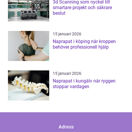
3d Scanning som nyckel till
smartare projekt och säkrare
beslut
15 januari 2026
Naprapat i köping när kroppen
behöver professionell hjälp
15 januari 2026
Naprapat i kungälv när ryggen
stoppar vardagen
Adress