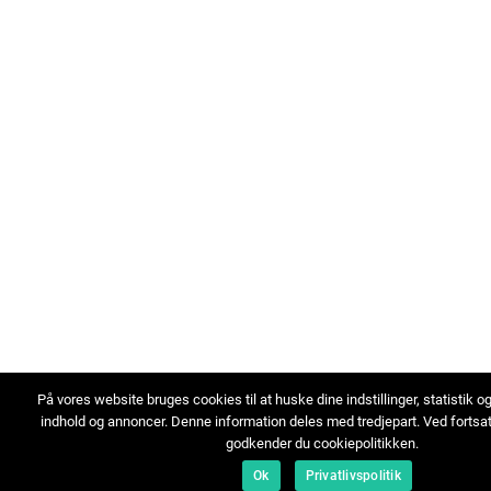
På vores website bruges cookies til at huske dine indstillinger, statistik o
indhold og annoncer. Denne information deles med tredjepart. Ved fortsa
godkender du cookiepolitikken.
Ok
Privatlivspolitik