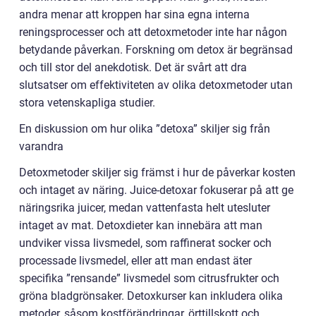
andra menar att kroppen har sina egna interna
reningsprocesser och att detoxmetoder inte har någon
betydande påverkan. Forskning om detox är begränsad
och till stor del anekdotisk. Det är svårt att dra
slutsatser om effektiviteten av olika detoxmetoder utan
stora vetenskapliga studier.
En diskussion om hur olika ”detoxa” skiljer sig från
varandra
Detoxmetoder skiljer sig främst i hur de påverkar kosten
och intaget av näring. Juice-detoxar fokuserar på att ge
näringsrika juicer, medan vattenfasta helt utesluter
intaget av mat. Detoxdieter kan innebära att man
undviker vissa livsmedel, som raffinerat socker och
processade livsmedel, eller att man endast äter
specifika ”rensande” livsmedel som citrusfrukter och
gröna bladgrönsaker. Detoxkurser kan inkludera olika
metoder, såsom kostförändringar, örttillskott och