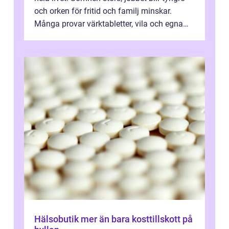
och orken för fritid och familj minskar.
Många provar värktabletter, vila och egna
övningar länge innan de söker ...
Hälsobutik mer än bara kosttillskott på