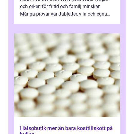
och orken för fritid och familj minskar.
Många provar värktabletter, vila och egna
övningar länge innan de söker ...
Hälsobutik mer än bara kosttillskott på