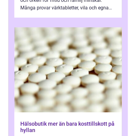
och orken för fritid och familj minskar.
Många provar värktabletter, vila och egna
övningar länge innan de söker ...
Hälsobutik mer än bara kosttillskott på
hyllan