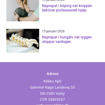
Naprapat i köping när kroppen
behöver professionell hjälp
15 januari 2026
Naprapat i kungälv när ryggen
stoppar vardagen
Adress