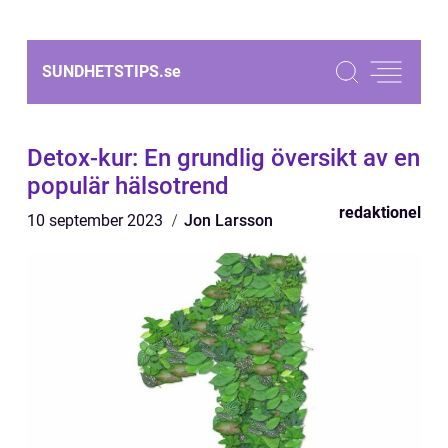
SUNDHETSTIPS.
se
Detox-kur: En grundlig översikt av en
populär hälsotrend
redaktionel
10 september 2023
Jon Larsson