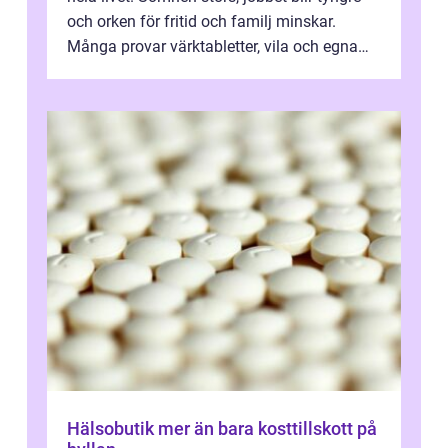
och orken för fritid och familj minskar.
Många provar värktabletter, vila och egna
övningar länge innan de söker ...
Hälsobutik mer än bara kosttillskott på