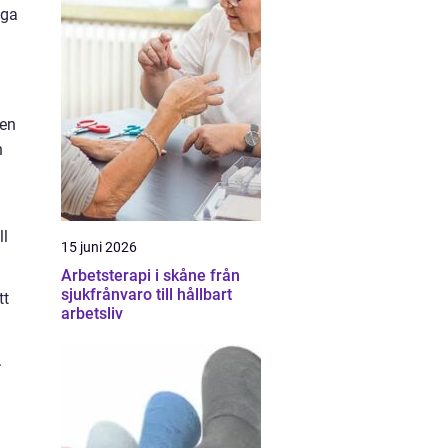
iga
nen
n
ll
15 juni 2026
Arbetsterapi i skåne från
sjukfrånvaro till hållbart
tt
arbetsliv
.