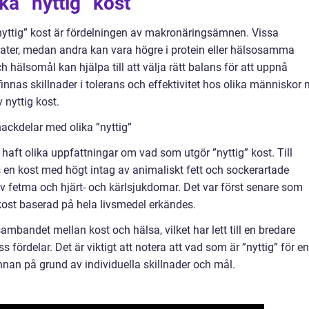
ka ”nyttig” kost
nyttig” kost är fördelningen av makronäringsämnen. Vissa
ater, medan andra kan vara högre i protein eller hälsosamma
ch hälsomål kan hjälpa till att välja rätt balans för att uppnå
nnas skillnader i tolerans och effektivitet hos olika människor 
v nyttig kost.
ackdelar med olika ”nyttig”
haft olika uppfattningar om vad som utgör ”nyttig” kost. Till
 en kost med högt intag av animaliskt fett och sockerartade
l av fetma och hjärt- och kärlsjukdomar. Det var först senare som
ost baserad på hela livsmedel erkändes.
ambandet mellan kost och hälsa, vilket har lett till en bredare
fördelar. Det är viktigt att notera att vad som är ”nyttig” för en
nan på grund av individuella skillnader och mål.