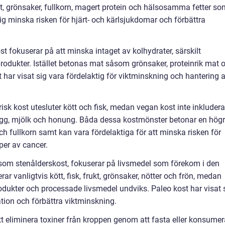
, grönsaker, fullkorn, magert protein och hälsosamma fetter so
ig minska risken för hjärt- och kärlsjukdomar och förbättra
t fokuserar på att minska intaget av kolhydrater, särskilt
produkter. Istället betonas mat såsom grönsaker, proteinrik mat 
har visat sig vara fördelaktig för viktminskning och hantering 
isk kost utesluter kött och fisk, medan vegan kost inte inkludera
gg, mjölk och honung. Båda dessa kostmönster betonar en hög
och fullkorn samt kan vara fördelaktiga för att minska risken för
per av cancer.
 som stenålderskost, fokuserar på livsmedel som förekom i den
ar vanligtvis kött, fisk, frukt, grönsaker, nötter och frön, medan
ukter och processade livsmedel undviks. Paleo kost har visat 
tion och förbättra viktminskning.
att eliminera toxiner från kroppen genom att fasta eller konsume