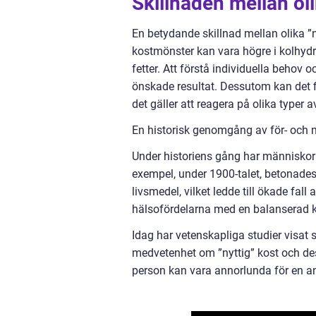
Skillnaden mellan oli
En betydande skillnad mellan olika ”
kostmönster kan vara högre i kolhydr
fetter. Att förstå individuella behov o
önskade resultat. Dessutom kan det fi
det gäller att reagera på olika typer a
En historisk genomgång av för- och n
Under historiens gång har människor 
exempel, under 1900-talet, betonades
livsmedel, vilket ledde till ökade fal
hälsofördelarna med en balanserad k
Idag har vetenskapliga studier visat s
medvetenhet om ”nyttig” kost och dess 
person kan vara annorlunda för en an