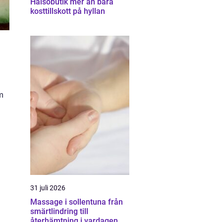
Hälsobutik mer än bara
kosttillskott på hyllan
om
31 juli 2026
Massage i sollentuna från
smärtlindring till
återhämtning i vardagen