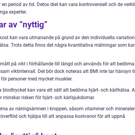
en period av tid. Detox diet kan vara kontroversiell och de verkl
nga experter.
r av ”nyttig”
” kost kan vara utmanande på grund av den individuella variatio
älsa. Trots detta finns det några kvantitativa mätningar som ka
mått på vikt i förhållande till längd och används för att bedöma
m viktintervall. Det bör dock noteras att BMI inte tar hänsyn ti
 för personer med mycket muskler.
 blodtrycket kan vara ett sätt att bedöma hjärt- och kärlhälsa. A
 minskar risken för hjärt- och kärlsjukdomar.
erna av näringsämnen i kroppen, såsom vitaminer och mineraler
r överflöd och hjälpa till att anpassa kostvanor för att uppnå