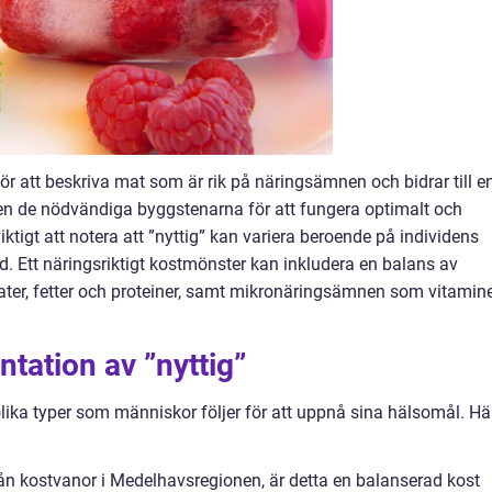
r att beskriva mat som är rik på näringsämnen och bidrar till e
ppen de nödvändiga byggstenarna för att fungera optimalt och
ktigt att notera att ”nyttig” kan variera beroende på individens
d. Ett näringsriktigt kostmönster kan inkludera en balans av
er, fetter och proteiner, samt mikronäringsämnen som vitamin
tation av ”nyttig”
 olika typer som människor följer för att uppnå sina hälsomål. Hä
ån kostvanor i Medelhavsregionen, är detta en balanserad kost