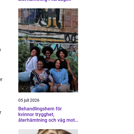
n
er
05 juli 2026
Behandlingshem för
r
kvinnor trygghet,
återhämtning och väg mot
ett eget liv