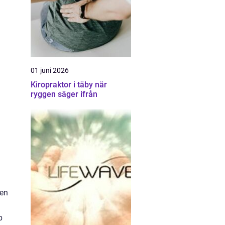
01 juni 2026
Kiropraktor i täby när
ryggen säger ifrån
 en
p