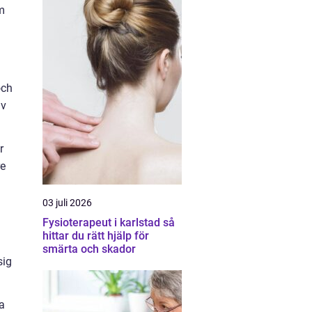
m
och
av
r
re
03 juli 2026
Fysioterapeut i karlstad så
hittar du rätt hjälp för
smärta och skador
sig
ra