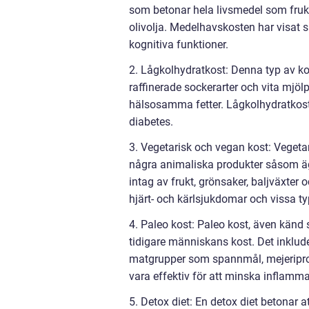
som betonar hela livsmedel som frukt
olivolja. Medelhavskosten har visat s
kognitiva funktioner.
2. Lågkolhydratkost: Denna typ av kos
raffinerade sockerarter och vita mjöl
hälsosamma fetter. Lågkolhydratkost 
diabetes.
3. Vegetarisk och vegan kost: Vegetar
några animaliska produkter såsom ä
intag av frukt, grönsaker, baljväxter 
hjärt- och kärlsjukdomar och vissa ty
4. Paleo kost: Paleo kost, även känd
tidigare människans kost. Det inkluder
matgrupper som spannmål, mejeriprod
vara effektiv för att minska inflamma
5. Detox diet: En detox diet betonar 