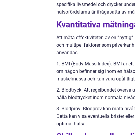
specifika livsmedel och drycker under 
hälsofördelarna är ifrågasatta av må
Kvantitativa mätninga
Att mäta effektiviteten av en ”nyttig
och multipel faktorer som påverkar h
användas:
1. BMI (Body Mass Index): BMI är ett 
om någon befinner sig inom en hälsosa
muskelmassa och kan vara opålitligt
2. Blodtryck: Att regelbundet övervaka
hålla blodtrycket inom normala nivåer
3. Blodprov: Blodprov kan mäta nivå
Detta kan visa eventuella brister elle
optimal hälsa.