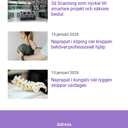
3d Scanning som nyckel till
smartare projekt och säkrare
beslut
15 januari 2026
Naprapat i köping när kroppen
behöver professionell hjälp
15 januari 2026
Naprapat i kungälv när ryggen
stoppar vardagen
Adress