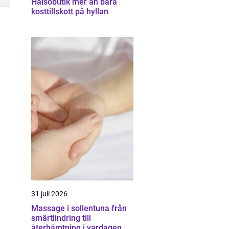
Hälsobutik mer än bara
kosttillskott på hyllan
31 juli 2026
Massage i sollentuna från
smärtlindring till
återhämtning i vardagen