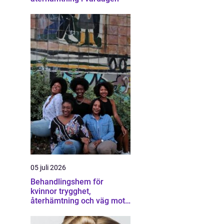
05 juli 2026
Behandlingshem för
kvinnor trygghet,
återhämtning och väg mot
ett eget liv