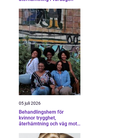
05 juli 2026
Behandlingshem för
kvinnor trygghet,
återhämtning och väg mot
ett eget liv