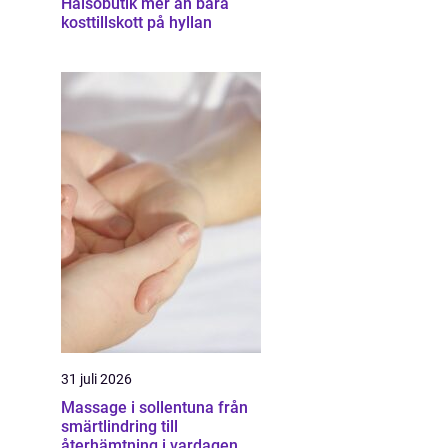
Hälsobutik mer än bara
kosttillskott på hyllan
31 juli 2026
Massage i sollentuna från
smärtlindring till
återhämtning i vardagen