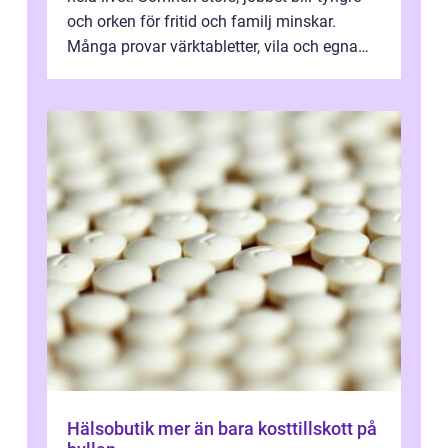
och orken för fritid och familj minskar.
Många provar värktabletter, vila och egna
övningar länge innan de söker ...
Hälsobutik mer än bara kosttillskott på