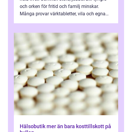
och orken för fritid och familj minskar.
Många provar värktabletter, vila och egna
övningar länge innan de söker ...
Hälsobutik mer än bara kosttillskott på