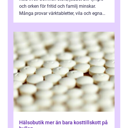
och orken för fritid och familj minskar.
Många provar värktabletter, vila och egna
övningar länge innan de söker ...
Hälsobutik mer än bara kosttillskott på