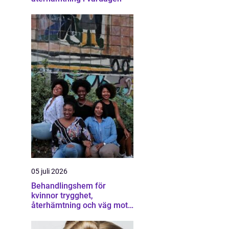
05 juli 2026
Behandlingshem för
kvinnor trygghet,
återhämtning och väg mot
ett eget liv