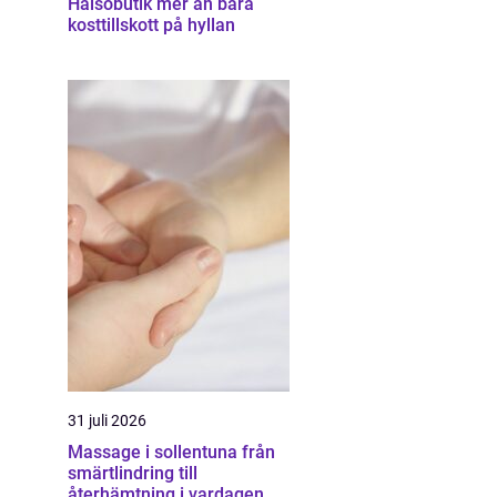
Hälsobutik mer än bara
kosttillskott på hyllan
31 juli 2026
Massage i sollentuna från
smärtlindring till
återhämtning i vardagen