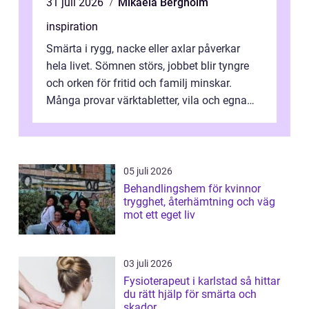
31 juli 2026
Mikaela Bergholm
inspiration
Smärta i rygg, nacke eller axlar påverkar
hela livet. Sömnen störs, jobbet blir tyngre
och orken för fritid och familj minskar.
Många provar värktabletter, vila och egna
övningar länge innan de söker ...
05 juli 2026
Behandlingshem för kvinnor
trygghet, återhämtning och väg
mot ett eget liv
03 juli 2026
Fysioterapeut i karlstad så hittar
du rätt hjälp för smärta och
skador