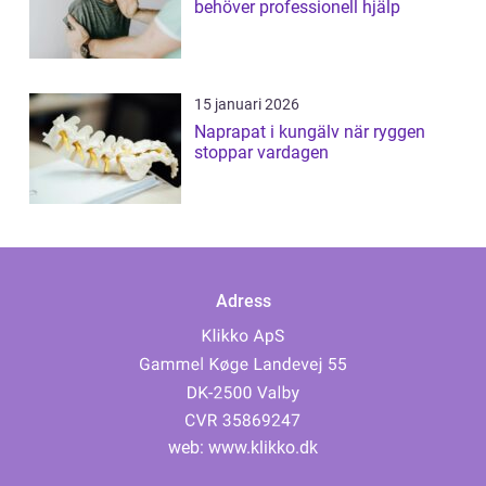
behöver professionell hjälp
15 januari 2026
Naprapat i kungälv när ryggen
stoppar vardagen
Adress
web:
www.klikko.dk